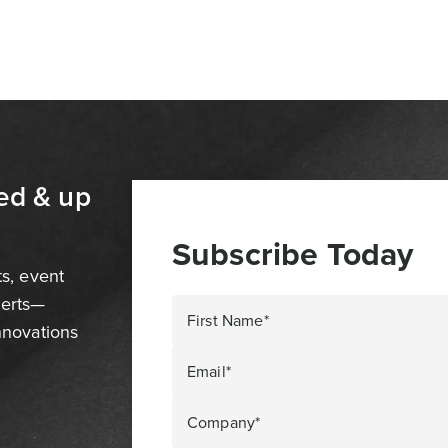
ed & up
Subscribe Today
ts, event
perts—
First Name*
innovations
Email*
Company*