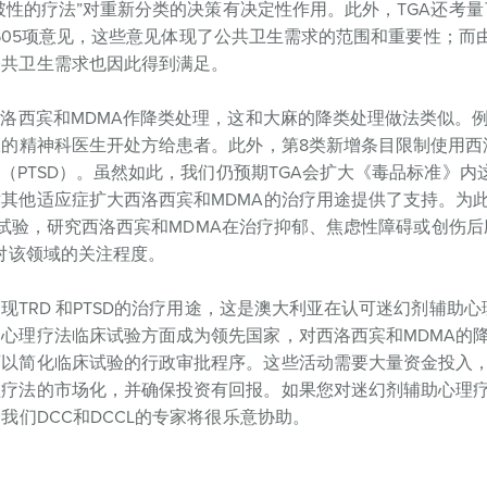
突破性的疗法”对重新分类的决策有决定性作用。此外，TGA还考
6,505项意见，这些意见体现了公共卫生需求的范围和重要性；
公共卫生需求也因此得到满足。
西洛西宾和MDMA作降类处理，这和大麻的降类处理做法类似。
权的精神科医生开处方给患者。此外，第8类新增条目限制使用西
碍（PTSD）。虽然如此，我们仍预期TGA会扩大《毒品标准》内
其他适应症扩大西洛西宾和MDMA的治疗用途提供了支持。为此
临床试验，研究西洛西宾和MDMA在治疗抑郁、焦虑性障碍或创伤
对该领域的关注程度。
实现TRD 和PTSD的治疗用途，这是澳大利亚在认可迷幻剂辅助
心理疗法临床试验方面成为领先国家，对西洛西宾和MDMA的
可以简化临床试验的行政审批程序。这些活动需要大量资金投入
理疗法的市场化，并确保投资有回报。如果您对迷幻剂辅助心理
我们DCC和DCCL的专家将很乐意协助。