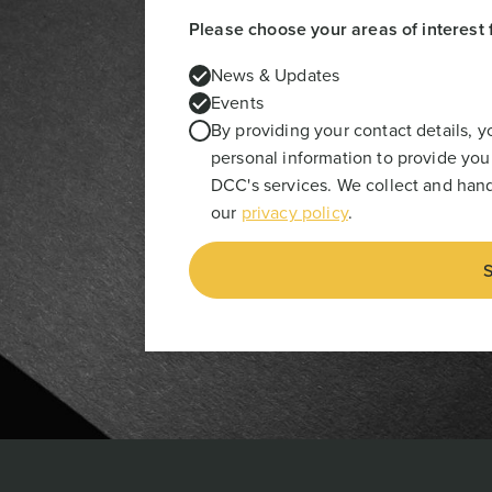
Please choose your areas of interest 
News & Updates
Events
By providing your contact details, 
personal information to provide you
DCC's services. We collect and hand
our
privacy policy
.
S