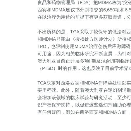
食品和药物管理局（FDA）把MDMA称为“
西宾和MDMA建议书分别提交的6,650项和
在以治疗为用途的前提下有更多获取渠道，
不出所料的是，TGA采取了较保守的做法对
和MDMA只能由《授权处方医师计划》所授
TRD，也限制使用MDMA治疗创伤后应激障
可用途，因为相关临床研究不断发展，为针对
澳大利亚目前正开展多项II期及混合I/II期
（PTSD）时的作用，这也反映了目前学术界
TGA决定对西洛西宾和MDMA作降类处理以
要里程碑。此外，随着澳大利亚在迷幻剂辅助
会增加该领域的临床试验与研究活动，至少
识产权保护扶持，以促进这些迷幻剂辅助心
有任何疑问，例如在西洛西宾和MDMA方面，